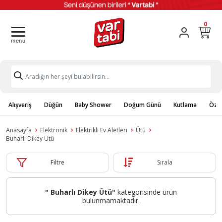
0
Alışveriş
Düğün
Baby Shower
Doğum Günü
Kutlama
Özel
Anasayfa
Elektronik
Elektrikli Ev Aletleri
Ütü
Buharlı Dikey Ütü
Filtre
Sırala
" Buharlı Dikey Ütü"
kategorisinde ürün
bulunmamaktadır.