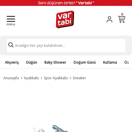
0
Alışveriş
Düğün
Baby Shower
Doğum Günü
Kutlama
Özel
Anasayfa
Ayakkabı
Spor Ayakkabı
Sneaker