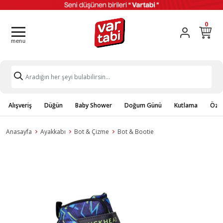
0
Alışveriş
Düğün
Baby Shower
Doğum Günü
Kutlama
Özel
Anasayfa
Ayakkabı
Bot & Çizme
Bot & Bootie