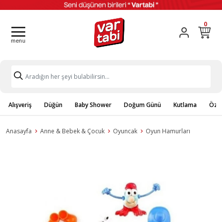
0
Alışveriş
Düğün
Baby Shower
Doğum Günü
Kutlama
Özel
Anasayfa
Anne & Bebek & Çocuk
Oyuncak
Oyun Hamurları