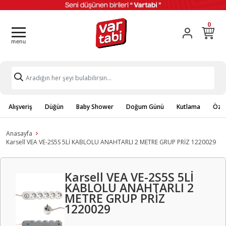
0
Alışveriş
Düğün
Baby Shower
Doğum Günü
Kutlama
Özel
Anasayfa
Karsell VEA VE-2S5S 5Lİ KABLOLU ANAHTARLI 2 METRE GRUP PRİZ 1220029
Karsell VEA VE-2S5S 5Lİ
KABLOLU ANAHTARLI 2
METRE GRUP PRİZ
1220029