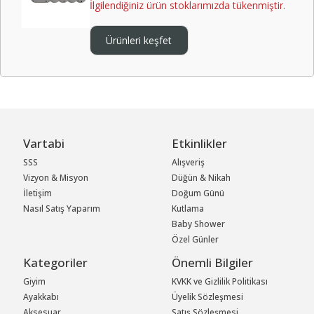
İlgilendiğiniz ürün stoklarımızda tükenmiştir.
Ürünleri keşfet
Vartabi
Etkinlikler
SSS
Alışveriş
Vizyon & Misyon
Düğün & Nikah
İletişim
Doğum Günü
Nasıl Satış Yaparım
Kutlama
Baby Shower
Özel Günler
Kategoriler
Önemli Bilgiler
Giyim
KVKK ve Gizlilik Politikası
Ayakkabı
Üyelik Sözleşmesi
Aksesuar
Satış Sözleşmesi