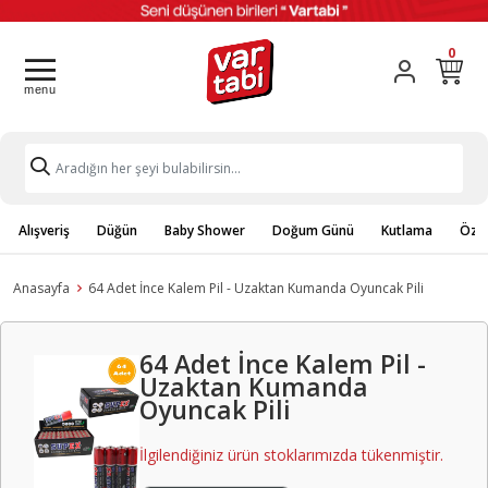
0
Alışveriş
Düğün
Baby Shower
Doğum Günü
Kutlama
Özel
Anasayfa
64 Adet İnce Kalem Pil - Uzaktan Kumanda Oyuncak Pili
64 Adet İnce Kalem Pil -
Uzaktan Kumanda
Oyuncak Pili
İlgilendiğiniz ürün stoklarımızda tükenmiştir.