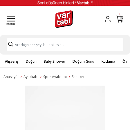
0
Alışveriş
Düğün
Baby Shower
Doğum Günü
Kutlama
Özel
Anasayfa
Ayakkabı
Spor Ayakkabı
Sneaker