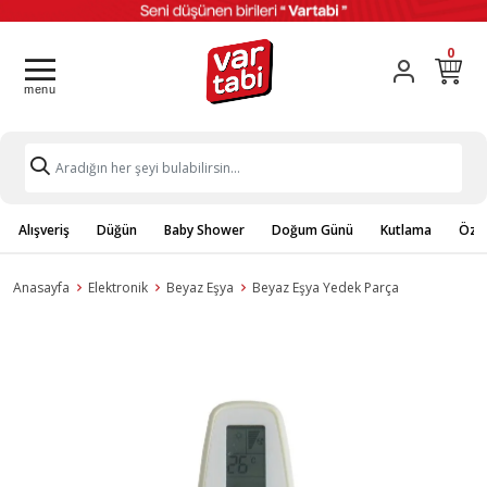
0
Alışveriş
Düğün
Baby Shower
Doğum Günü
Kutlama
Özel
Anasayfa
Elektronik
Beyaz Eşya
Beyaz Eşya Yedek Parça