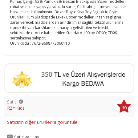
Kumaş İçeriği: 92% Pamuk 8% Elastan Blackspade Boxer modelleri
rahat ve esnek yapısıyla vücudu sarar; Cildi tahriş etmeyen transfer
baskı etiket kullanılmıştır; Boxer Boyu: Kısa Boy Sağlıklı İç Giyim
Ürünleri: Tüm Blackspade Erkek Boxer modelleri insan saglıgına
zarar verecek maddelerden arındırılmıs? saglıklı tekstil urunlerine
donuk ihtiyacı kars?ılamak amacıyla gelis?tirilen ve tekstil
sektorunde otorite kabul edilen Standard 100 by OEKO; TEX®
sertifikasına sahiptir;
Ürün Kodu :
7672-8698773060110
Satıcı
10
RZY Kids
Satıcının diğer ürünlerini görüntüle
Satıcıya Ulaş