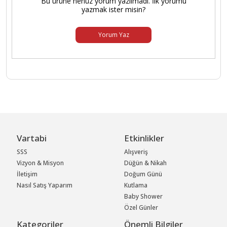
Bu ürüne henüz yorum yazılmadı. İlk yorumu
yazmak ister misin?
Yorum Yaz
Vartabi
Etkinlikler
SSS
Alışveriş
Vizyon & Misyon
Düğün & Nikah
İletişim
Doğum Günü
Nasıl Satış Yaparım
Kutlama
Baby Shower
Özel Günler
Kategoriler
Önemli Bilgiler