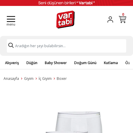
0
Alışveriş
Düğün
Baby Shower
Doğum Günü
Kutlama
Özel
Anasayfa
Giyim
İç Giyim
Boxer