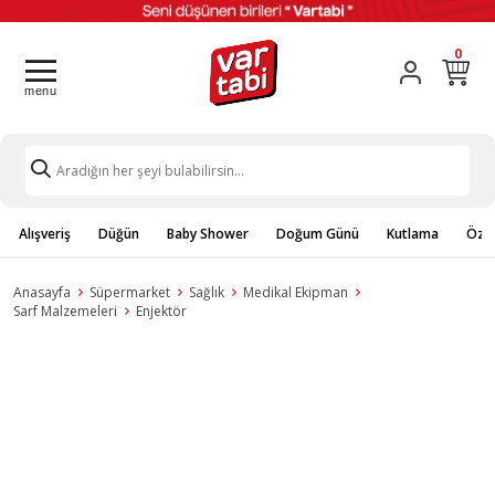
0
Alışveriş
Düğün
Baby Shower
Doğum Günü
Kutlama
Özel
Anasayfa
Süpermarket
Sağlık
Medikal Ekipman
Sarf Malzemeleri
Enjektör