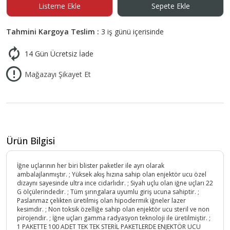
Listeme Ekle
Sepete Ekle
Tahmini Kargoya Teslim :
3 iş günü içerisinde
14 Gün Ücretsiz İade
Mağazayı Şikayet Et
Ürün Bilgisi
İğne uçlarının her biri blister paketler ile ayrı olarak
ambalajlanmıştır. ; Yüksek akış hızına sahip olan enjektör ucu özel
dizaynı sayesinde ultra ince cidarlıdır. ; Siyah uçlu olan iğne uçları 22
G ölçülerindedir. ; Tüm şırıngalara uyumlu giriş ucuna sahiptir. ;
Paslanmaz çelikten üretilmiş olan hipodermik iğneler lazer
kesimdir. ; Non toksik özelliğe sahip olan enjektör ucu steril ve non
pirojendir. ; İğne uçları gamma radyasyon teknoloji ile üretilmiştir. ;
1 PAKETTE 100 ADET TEK TEK STERİL PAKETLERDE ENJEKTÖR UCU