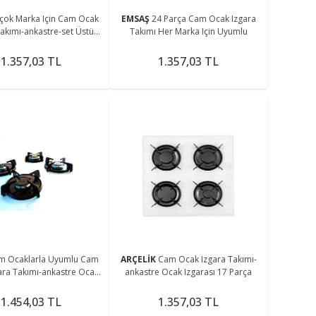
rçok Marka Için Cam Ocak
EMSAŞ
24 Parça Cam Ocak Izgara
Takımı-ankastre-set Üstü
Takımı Her Marka Için Uyumlu
zgarası Ve Bek Takımı
1.357,03 TL
1.357,03 TL
m Ocaklarla Uyumlu Cam
ARÇELİK
Cam Ocak Izgara Takımı-
ara Takımı-ankastre Ocak
ankastre Ocak Izgarası 17 Parça
set Üstü Ocak Izgarası (8
Parça)
1.454,03 TL
1.357,03 TL