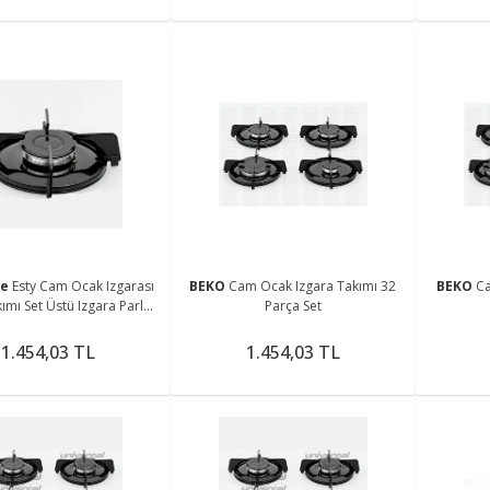
ne
Esty Cam Ocak Izgarası
BEKO
Cam Ocak Izgara Takımı 32
BEKO
Ca
ımı Set Üstü Izgara Parlak
Parça Set
ak Üstü Demirleri Takımı
1.454,03 TL
1.454,03 TL