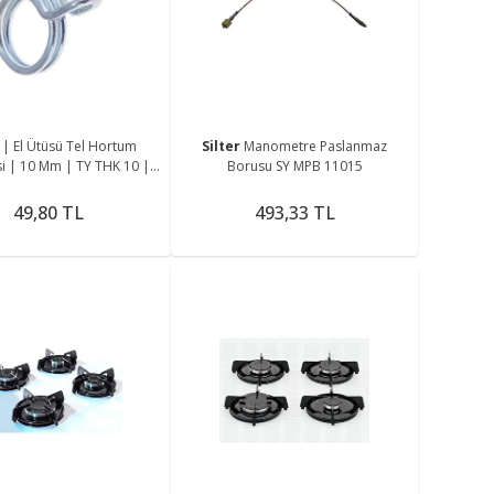
me
r
| El Ütüsü Tel Hortum
Silter
Manometre Paslanmaz
i | 10 Mm | TY THK 10 |
Borusu SY MPB 11015
erde Hortum Sıkıştırmada
Kulla
49,80 TL
493,33 TL