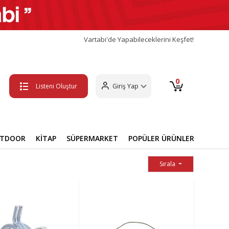
Vartabi'de Yapabileceklerini Keşfet!
0
Listeni Oluştur
Giriş Yap
UTDOOR
KİTAP
SÜPERMARKET
POPÜLER ÜRÜNLER
Sırala