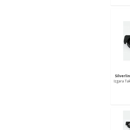
Silverli
Izgara Tak
Emaye Oc