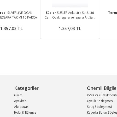
ercal
SİLVERLİNE OCAK
Süsler
SÜSLER Ankastre Set Üstü
Term
IZGARA TAKIMI 16 PARÇA
Cam Ocak Izgara ve Izgara Alt Sacı
Takımı Bek Takımı 33 Parça
1.357,03 TL
1.357,03 TL
Kategoriler
Önemli Bilgile
Giyim
KVKK ve Gizlilik Polit
Ayakkabı
Üyelik Sözleşmesi
Aksesuar
Satış Sözleşmesi
Hobi & Eğlence
Katkıda Bulun Sözle