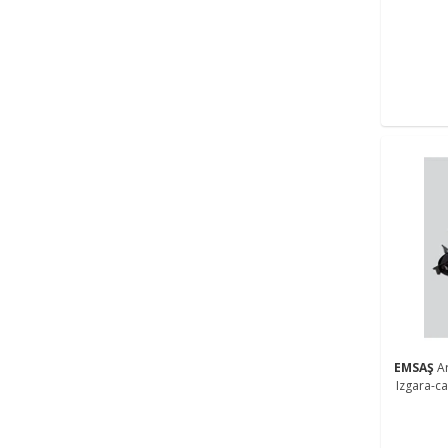
EMSAŞ
A
Izgara-c
Wok Izga