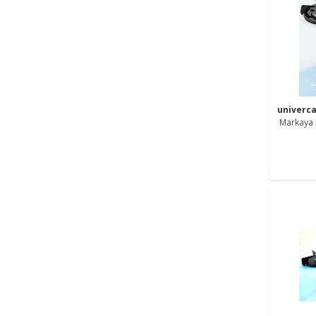
univerc
Markaya 
Ve Be