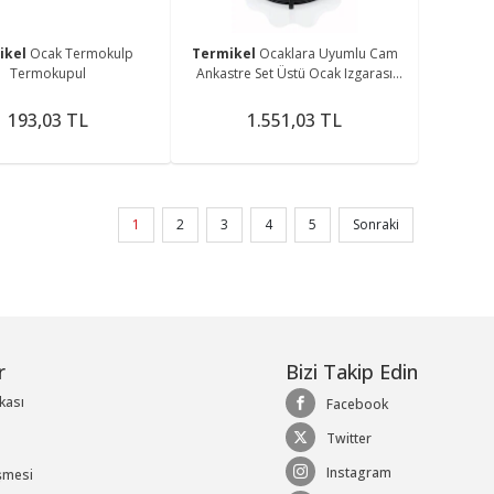
ikel
Ocak Termokulp
Termikel
Ocaklara Uyumlu Cam
Termokupul
Ankastre Set Üstü Ocak Izgarası
Aygaz Demiri Emaye Parlak 32
Parça
193,03 TL
1.551,03 TL
1
2
3
4
5
Sonraki
r
Bizi Takip Edin
ikası
Facebook
Twitter
Instagram
şmesi