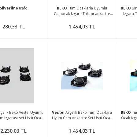
Silverline
trafo
BEKO
Tüm Ocaklarla Uyumlu
BEKO
Bi
Camocak Izgara Takımı-ankastre
Izgara 
Ocak Izgarası Setüstü Ocak Izgarası
Ocak I
280,33 TL
1.454,03 TL
rçelik Beko Vestel Uyumlu
Vestel
Arçelik Beko Tüm Ocaklara
BEKO
Tü
am Izgarası-set Üstü Ocak
Uyum Cam Ankastre Set Üstü Ocak
Ocak Izg
rası-parlak-emaye-ızgara
Izgarası-aygaz Demiri Emaye Parlak
Izgarası-
Takımı
2.230,03 TL
1.454,03 TL