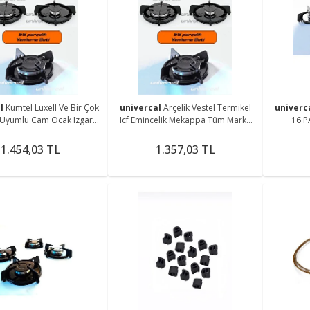
al
Kumtel Luxell Ve Bir Çok
univercal
Arçelik Vestel Termikel
univerc
Uyumlu Cam Ocak Izgara
Icf Emincelik Mekappa Tüm Marka
16 P
k Aynası Izgara Takımı
Ocaklara Uyumlu Izgara Takımı
1.454,03 TL
1.357,03 TL