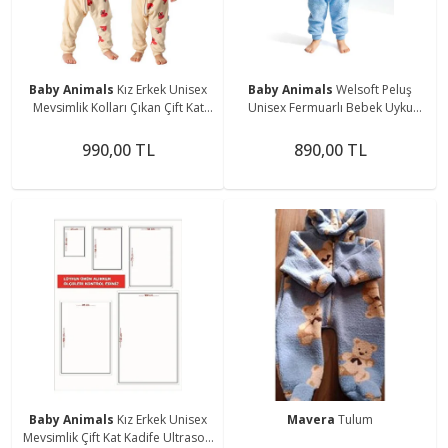
Baby Animals
Kız Erkek Unisex
Baby Animals
Welsoft Peluş
Mevsimlik Kolları Çıkan Çift Kat
Unisex Fermuarlı Bebek Uyku
Organik %100 Doğal Pamuk
Tulumu Bebek Tulumu Çocuk
Bebek Çocuk Uyku Tulumu
Tulumu Çocuk Kostümü
990,00 TL
890,00 TL
Baby Animals
Kız Erkek Unisex
Mavera
Tulum
Mevsimlik Çift Kat Kadife Ultrasoft