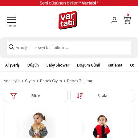
0
Alışveriş
Düğün
Baby Shower
Doğum Günü
Kutlama
Özel
Anasayfa
Giyim
Bebek Giyim
Bebek Tulumu
Filtre
Sırala