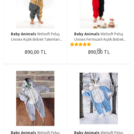
Baby Animals
Welsoft Peluş
Baby Animals
Welsoft Peluş
Unisex Kışlık Bebek Takımları
Unisex Fermuarlı Kışlık Bebek
Çocuk Giyim Bebek
Uyku Tulumu Bebek Tulumu
(1)
Kıyafeti Çocuk Kostümü welsoft
Çocuk Tulumu Çocuk Kostümü
890,00 TL
890,00 TL
takım
Baby Animals
Welsoft Peluş
Baby Animals
Welsoft Peluş