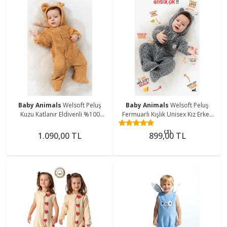
Baby Animals
Welsoft Peluş
Baby Animals
Welsoft Peluş
Kuzu Katlanır Eldivenli %100
Fermuarlı Kışlık Unisex Kız Erkek
Pamuk Astar Unisex Kız Erkek
Bebek Uyku Tulumu Bebek
(1)
Çocuk Bebek Uyku Tulumu
Tulumu Çocuk Tulumu
1.090,00 TL
899,00 TL