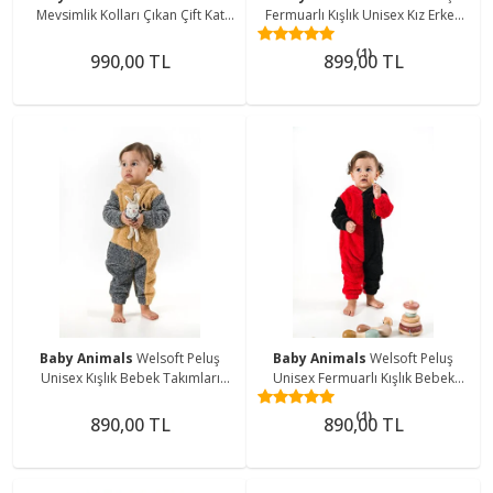
Mevsimlik Kolları Çıkan Çift Kat
Fermuarlı Kışlık Unisex Kız Erkek
Organik %100 Doğal Pamuk
Bebek Uyku Tulumu Bebek
(1)
Bebek Çocuk Uyku Tulumu
Tulumu Çocuk Tulumu
990,00 TL
899,00 TL
Baby Animals
Welsoft Peluş
Baby Animals
Welsoft Peluş
Unisex Kışlık Bebek Takımları
Unisex Fermuarlı Kışlık Bebek
Çocuk Giyim Bebek
Uyku Tulumu Bebek Tulumu
(1)
Kıyafeti Çocuk Kostümü welsoft
Çocuk Tulumu Çocuk Kostümü
890,00 TL
890,00 TL
takım