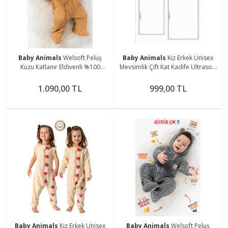
Baby Animals
Welsoft Peluş
Baby Animals
Kız Erkek Unisex
Kuzu Katlanır Eldivenli %100
Mevsimlik Çift Kat Kadife Ultrasoft
Pamuk Astar Unisex Kız Erkek
Şapkalı Bebek Çocuk Uyku
Çocuk Bebek Uyku Tulumu
Tulumu Astronot Tulum
1.090,00 TL
999,00 TL
Baby Animals
Kız Erkek Unisex
Baby Animals
Welsoft Peluş