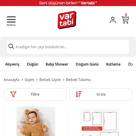
0
Alışveriş
Düğün
Baby Shower
Doğum Günü
Kutlama
Özel
Anasayfa
Giyim
Bebek Giyim
Bebek Tulumu
Filtre
Sırala