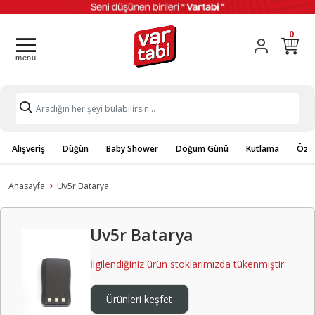
0
Alışveriş
Düğün
Baby Shower
Doğum Günü
Kutlama
Özel
Anasayfa
Uv5r Batarya
Uv5r Batarya
İlgilendiğiniz ürün stoklarımızda tükenmiştir.
Ürünleri keşfet