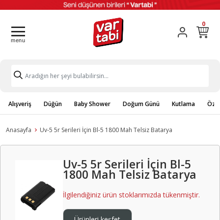
0
Alışveriş
Düğün
Baby Shower
Doğum Günü
Kutlama
Özel
Anasayfa
Uv-5 5r Serileri İçin Bl-5 1800 Mah Telsiz Batarya
Uv-5 5r Serileri İçin Bl-5
1800 Mah Telsiz Batarya
İlgilendiğiniz ürün stoklarımızda tükenmiştir.
Ürünleri keşfet