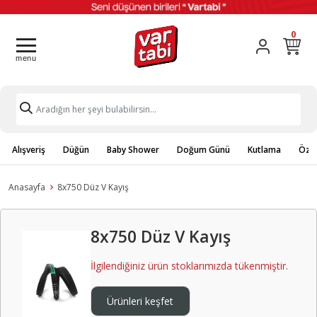
0
Alışveriş
Düğün
Baby Shower
Doğum Günü
Kutlama
Özel
Anasayfa
8x750 Düz V Kayış
8x750 Düz V Kayış
İlgilendiğiniz ürün stoklarımızda tükenmiştir.
Ürünleri keşfet