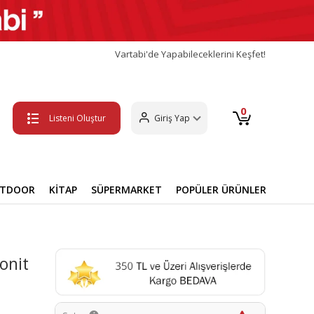
Vartabi'de Yapabileceklerini Keşfet!
0
Listeni Oluştur
Giriş Yap
UTDOOR
KİTAP
SÜPERMARKET
POPÜLER ÜRÜNLER
onit