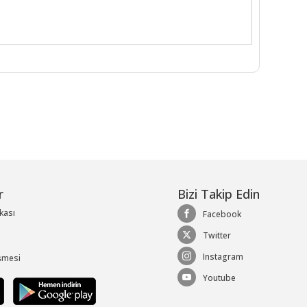
r
Bizi Takip Edin
ikası
Facebook
Twitter
Instagram
şmesi
Youtube