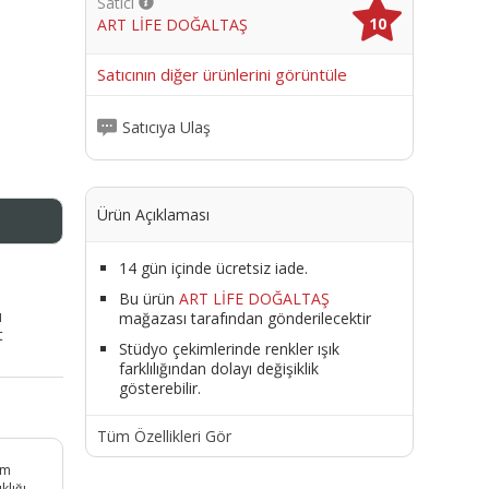
Satıcı
10
ART LİFE DOĞALTAŞ
me
Satıcının diğer ürünlerini görüntüle
Satıcıya Ulaş
Ürün Açıklaması
14 gün içinde ücretsiz iade.
Bu ürün
ART LİFE DOĞALTAŞ
ı
mağazası tarafından gönderilecektir
t
Stüdyo çekimlerinde renkler ışık
farklılığından dolayı değişiklik
gösterebilir.
Tüm Özellikleri Gör
üm
klığı