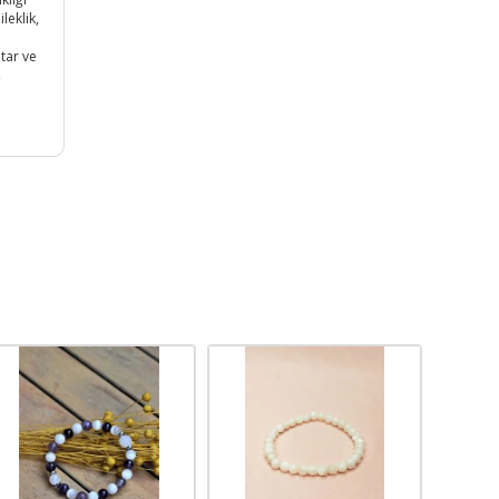
leklik,
l
atar ve
ş