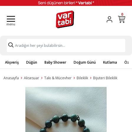
0
Alışveriş
Düğün
Baby Shower
Doğum Günü
Kutlama
Özel
Anasayfa
Aksesuar
Takı & Mücevher
Bileklik
Bijuteri Bileklik