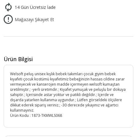
14 Gün Ücretsiz İade
Mağazayı Şikayet Et
Ürün Bilgisi
Welsoft peluş unisex kışlık bebek takımları çocuk giyim bebek
kıyafeti çocuk kostümü kıyafetimiz bebeğinizin hassas cildine zarar
vermeyecek ve kanserojen madde içermeyen welsoft kumaştan
üretilmiştir.; -yerli üretimdir.; Kıyafet yumuşak ve peluşlu bir dokuya
sahiptir.; Içerisinde astar yoktur ve patikli değildir.; Içerde ve
dışarda yatarken kullanıma uygundur.; Lütfen görseldeki ölçülere
dikkat ederek sipariş veriniz.; -30 derecede yıkayınız ve ağartıcı
kullanmayınız.
Ürün Kodu :
1873-TKMWLS068