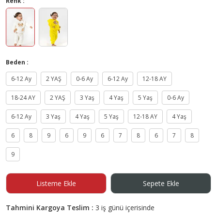
Renk :
Beden :
6-12 Ay
2 YAŞ
0-6 Ay
6-12 Ay
12-18 AY
18-24 AY
2 YAŞ
3 Yaş
4 Yaş
5 Yaş
0-6 Ay
6-12 Ay
3 Yaş
4 Yaş
5 Yaş
12-18 AY
4 Yaş
6
8
9
6
9
6
7
8
6
7
8
9
Listeme Ekle
Sepete Ekle
Tahmini Kargoya Teslim :
3 iş günü içerisinde