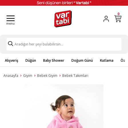
0
Alışveriş
Düğün
Baby Shower
Doğum Günü
Kutlama
Özel
Anasayfa
Giyim
Bebek Giyim
Bebek Takımları