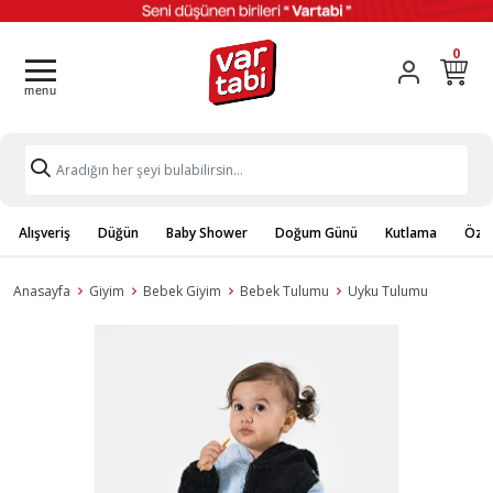
0
Alışveriş
Düğün
Baby Shower
Doğum Günü
Kutlama
Özel
Anasayfa
Giyim
Bebek Giyim
Bebek Tulumu
Uyku Tulumu