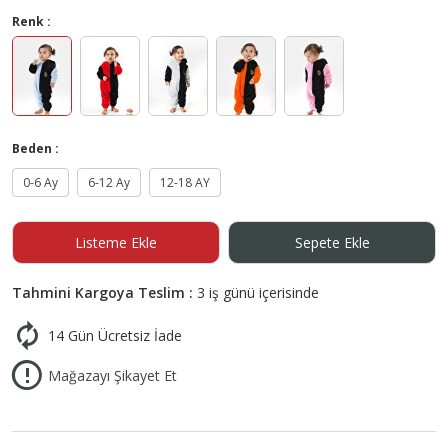
Renk :
Beden :
0-6 Ay
6-12 Ay
12-18 AY
Listeme Ekle
Sepete Ekle
Tahmini Kargoya Teslim :
3 iş günü içerisinde
14 Gün Ücretsiz İade
Mağazayı Şikayet Et