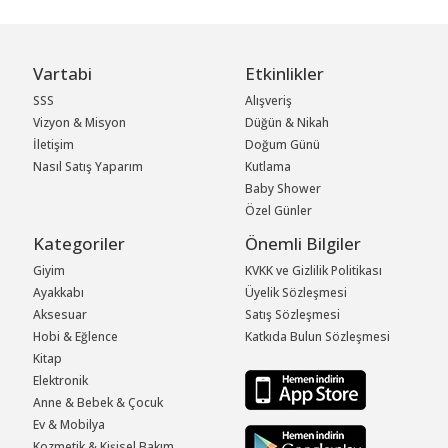
Vartabi
Etkinlikler
SSS
Alışveriş
Vizyon & Misyon
Düğün & Nikah
İletişim
Doğum Günü
Nasıl Satış Yaparım
Kutlama
Baby Shower
Özel Günler
Kategoriler
Önemli Bilgiler
Giyim
KVKK ve Gizlilik Politikası
Ayakkabı
Üyelik Sözleşmesi
Aksesuar
Satış Sözleşmesi
Hobi & Eğlence
Katkıda Bulun Sözleşmesi
Kitap
Elektronik
Anne & Bebek & Çocuk
Ev & Mobilya
Kozmetik & Kişisel Bakım