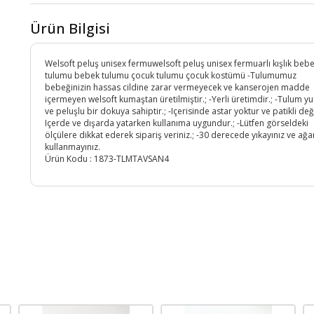
Ürün Bilgisi
Welsoft peluş unisex fermuwelsoft peluş unisex fermuarlı kışlık beb
tulumu bebek tulumu çocuk tulumu çocuk kostümü -Tulumumuz
bebeğinizin hassas cildine zarar vermeyecek ve kanserojen madde
içermeyen welsoft kumaştan üretilmiştir.; -Yerli üretimdir.; -Tulum 
ve peluşlu bir dokuya sahiptir.; -Içerisinde astar yoktur ve patikli değil
Içerde ve dışarda yatarken kullanıma uygundur.; -Lütfen görseldeki
ölçülere dikkat ederek sipariş veriniz.; -30 derecede yıkayınız ve ağar
kullanmayınız.
Ürün Kodu :
1873-TLMTAVSAN4