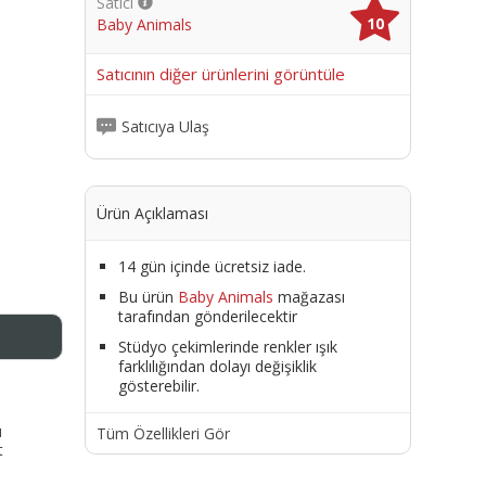
Satıcı
10
Baby Animals
me
Satıcının diğer ürünlerini görüntüle
Satıcıya Ulaş
Ürün Açıklaması
14 gün içinde ücretsiz iade.
Bu ürün
Baby Animals
mağazası
tarafından gönderilecektir
Stüdyo çekimlerinde renkler ışık
farklılığından dolayı değişiklik
gösterebilir.
ı
Tüm Özellikleri Gör
t