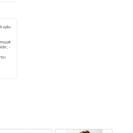
ek uyku
yumuşak
dir.; -
tıcı