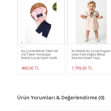
 Çocuk
Kız Çocuk Bebek Takım Alt
Kız Bebek Kız Çocuk Doğum
arti
Üst Takım Yenidoğan
Günü Parti Düğün Elbise
i Kısa
Bebek Çocuk Giyim Yazlık
Kısa Kol Astarlı Taçlı
Kurdela Çilek Yakalı
490,00 TL
1.799,00 TL
Ürün Yorumları & Değerlendirme (0)