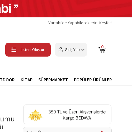
Vartabi'de Yapabileceklerini Keşfet!
0
Listeni Oluştur
Giriş Yap
UTDOOR
KİTAP
SÜPERMARKET
POPÜLER ÜRÜNLER
ı
ulumu
ü