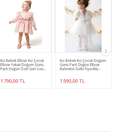
Kız Bebek Elbise Kız Çocuk
Kız Bebek Kız Çocuk Doğum
Kız Be
Elbise Yakalı Doğum Günü
Günü Parti Düğün Elbise
Günü Pa
Parti Düğün Özel Gün Uzun
Balonkol Güllü Fiyonklu
Kısa Ko
Kol Fiyonklu Astarlı
Tüllü Tütü Astarlı
Yakalı A
1.790,00 TL
1.990,00 TL
1.099