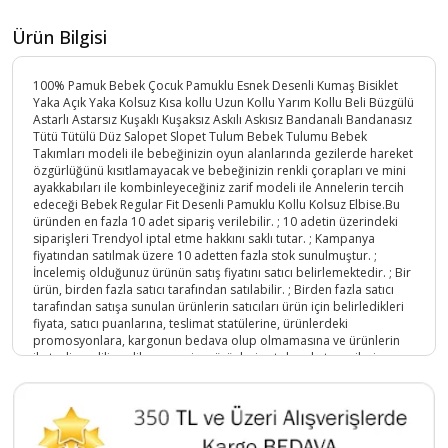
Ürün Bilgisi
100% Pamuk Bebek Çocuk Pamuklu Esnek Desenli Kumaş Bisiklet
Yaka Açık Yaka Kolsuz Kısa kollu Uzun Kollu Yarım Kollu Beli Büzgülü
Astarlı Astarsız Kuşaklı Kuşaksız Askılı Askısız Bandanalı Bandanasız
Tütü Tütülü Düz Salopet Slopet Tulum Bebek Tulumu Bebek
Takımları modeli ile bebeğinizin oyun alanlarında gezilerde hareket
özgürlüğünü kısıtlamayacak ve bebeğinizin renkli çorapları ve mini
ayakkabıları ile kombinleyeceğiniz zarif modeli ile Annelerin tercih
edeceği Bebek Regular Fit Desenli Pamuklu Kollu Kolsuz Elbise.Bu
üründen en fazla 10 adet sipariş verilebilir. ; 10 adetin üzerindeki
siparişleri Trendyol iptal etme hakkını saklı tutar. ; Kampanya
fiyatından satılmak üzere 10 adetten fazla stok sunulmuştur. ;
İncelemiş olduğunuz ürünün satış fiyatını satıcı belirlemektedir. ; Bir
ürün, birden fazla satıcı tarafından satılabilir. ; Birden fazla satıcı
tarafından satışa sunulan ürünlerin satıcıları ürün için belirledikleri
fiyata, satıcı puanlarına, teslimat statülerine, ürünlerdeki
promosyonlara, kargonun bedava olup olmamasına ve ürünlerin
ile teslim edilip edilememesine, ürünlerin stok ve kategorileri
bilgilerine göre sıralanmaktadır. ; çocuk yazlık elbise kısa kollu
bebek takım bebek giyim;
Ürün Kodu :
1873-BabyAnimals159