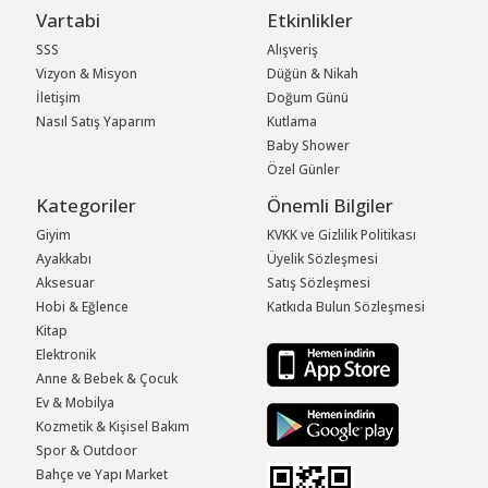
Vartabi
Etkinlikler
SSS
Alışveriş
Vizyon & Misyon
Düğün & Nikah
İletişim
Doğum Günü
Nasıl Satış Yaparım
Kutlama
Baby Shower
Özel Günler
Kategoriler
Önemli Bilgiler
Giyim
KVKK ve Gizlilik Politikası
Ayakkabı
Üyelik Sözleşmesi
Aksesuar
Satış Sözleşmesi
Hobi & Eğlence
Katkıda Bulun Sözleşmesi
Kitap
Elektronik
Anne & Bebek & Çocuk
Ev & Mobilya
Kozmetik & Kişisel Bakım
Spor & Outdoor
Bahçe ve Yapı Market