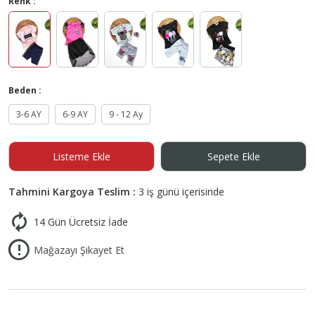
Renk :
Beden :
3-6 AY
6-9 AY
9 - 12 Ay
Listeme Ekle
Sepete Ekle
Tahmini Kargoya Teslim :
3 iş günü içerisinde
14 Gün Ücretsiz İade
Mağazayı Şikayet Et