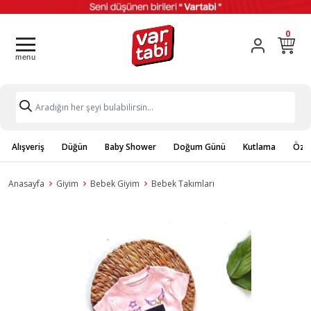
0
Alışveriş
Düğün
Baby Shower
Doğum Günü
Kutlama
Özel
Anasayfa
Giyim
Bebek Giyim
Bebek Takımları