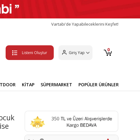
Vartabi'de Yapabileceklerini Keşfet!
0
Listeni Oluştur
Giriş Yap
UTDOOR
KİTAP
SÜPERMARKET
POPÜLER ÜRÜNLER
ocuk
ise