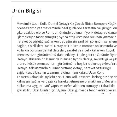
Ürün Bilgisi
Mevsimlik Uzun Kollu Dantel Detaylı Kız Çocuk Elbise Romper: Küçük
prensesinizin yaz mevsiminde özel günlerde zarafetini ve şıklığını ö
çıkaracak bu elbise Romper, önünde bulunan fiyonk detayı ve dante
işlemeleriyle tasarlanmıştır.; Ayrıca etek kısmında bulunan yırtmaç d
hareket özgürlüğü sağlarken bebeğinizin zarif bir görünüm sergilem
sağlar.; Özellikler: Dantel Detaylar: Elbisenin Romper ön kısmında ve
kollarda bulunan dantel detaylar, zarafet ve incelik katarken, küçük
prensesinizin görünümünü daha etkileyici hale getirir.; Önünde Fiyo
Detayı: Elbisenin ön kısmında bulunan fiyonk detayı, sevimliliği ve şıkl
artırır.; Küçük prensesinizin görünümüne hoş bir dokunuş ekler.; Yır
Detayı: Etek kısmında bulunan yırtmaç detayı, hareket özgürlüğü
sağlarken, elbisenin tasarımına dinamizm katar.; Uzun Kollu
Tasarım:Rahatlıkla giyilebilecek Uzun kollu tasarım, bebeğinizin seri
kalmasını sağlar ve özgürce hareket etmesine olanak tanır.; Mevsiml
Kullanıma Uygun: Hafif yapısı ve nefes alabilen kumaşıyla rahatlıkla
giyilebilir.; Özel Günler İçin Uygun: Özel günlerde tercih edilebilecek 
tasarımıyla bebeğinizin her anında göz kamaştırmasını sağlar.; Bu
yırtmaçlı, önü fiyonklu ve dantel detaylı Uzun kollu kız çocuk elbisesi
Romper, küçük prensesinizin serin ve şık kalmasını sağlarken, aynı
zamanda özel günlerde de zarafetini tamamlar.; Zarif detaylarıyla
bezenmiş bu elbise Romper, bebeğinizin tarzını ve güzelliğini ön pl
çıkarır.