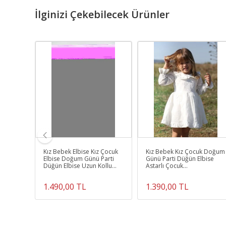
İlginizi Çekebilecek Ürünler
k Doğum
Kız Bebek Elbise Kız Çocuk
Kız Bebek Kız Çocuk Doğum
bise
Elbise Doğum Günü Parti
Günü Parti Düğün Elbise
klu
Düğün Elbise Uzun Kollu
Astarlı Çocuk
Astarlı Elbise
Giyim bebek giyim
Elbuzndnt
1.490,00 TL
1.390,00 TL