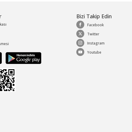
r
Bizi Takip Edin
ikası
Facebook
Twitter
Instagram
şmesi
Youtube