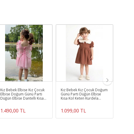
Kız Bebek Elbise Kız Çocuk
Kız Bebek Kız Çocuk Doğum
Kız Beb
Elbise Doğum Günü Parti
Günü Parti Düğün Elbise
Elbise
Düğün Elbise Dantelli Kısa
Kısa Kol Keten Kurdela
Düğün E
Kol Astarlı Elbise
Yakalı Astarlı
Kol Asta
1.490,00 TL
1.099,00 TL
1.790