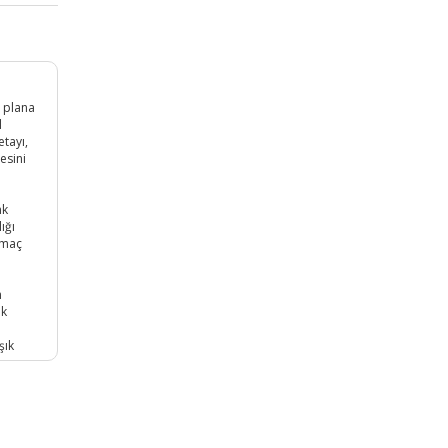
n plana
l
etayı,
esini
nk
ığı
tmaç
n
ik
şık
ana