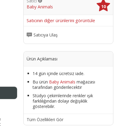
Satıcı
10
Baby Animals
me
Satıcının diğer ürünlerini görüntüle
Satıcıya Ulaş
Ürün Açıklaması
14 gün içinde ücretsiz iade.
Bu ürün
Baby Animals
mağazası
tarafından gönderilecektir
Stüdyo çekimlerinde renkler ışık
farklılığından dolayı değişiklik
gösterebilir.
ı
Tüm Özellikleri Gör
t