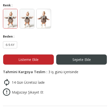
Renk :
Beden :
6-9 AY
Listeme Ekle
Sepete Ekle
Tahmini Kargoya Teslim :
3 iş günü içerisinde
14 Gün Ücretsiz İade
Mağazayı Şikayet Et