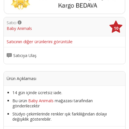
tamamlar.; Zarif detaylarıyla bezenmiş bu elbise Romper,
bebeğinizin tarzını ve güzelliğini ön plana çıkarır.
Ürün Kodu :
1873-TKMTOGYLEOPARROMPERDANTEL10
Satıcı
10
Baby Animals
Satıcının diğer ürünlerini görüntüle
Satıcıya Ulaş
Ürün Açıklaması
14 gün içinde ücretsiz iade.
Bu ürün
Baby Animals
mağazası tarafından
gönderilecektir
Stüdyo çekimlerinde renkler ışık farklılığından dolayı
değişiklik gösterebilir.