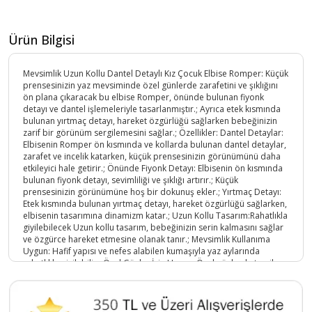
Ürün Bilgisi
Mevsimlik Uzun Kollu Dantel Detaylı Kız Çocuk Elbise Romper: Küçük
prensesinizin yaz mevsiminde özel günlerde zarafetini ve şıklığını
ön plana çıkaracak bu elbise Romper, önünde bulunan fiyonk
detayı ve dantel işlemeleriyle tasarlanmıştır.; Ayrıca etek kısmında
bulunan yırtmaç detayı, hareket özgürlüğü sağlarken bebeğinizin
zarif bir görünüm sergilemesini sağlar.; Özellikler: Dantel Detaylar:
Elbisenin Romper ön kısmında ve kollarda bulunan dantel detaylar,
zarafet ve incelik katarken, küçük prensesinizin görünümünü daha
etkileyici hale getirir.; Önünde Fiyonk Detayı: Elbisenin ön kısmında
bulunan fiyonk detayı, sevimliliği ve şıklığı artırır.; Küçük
prensesinizin görünümüne hoş bir dokunuş ekler.; Yırtmaç Detayı:
Etek kısmında bulunan yırtmaç detayı, hareket özgürlüğü sağlarken,
elbisenin tasarımına dinamizm katar.; Uzun Kollu Tasarım:Rahatlıkla
giyilebilecek Uzun kollu tasarım, bebeğinizin serin kalmasını sağlar
ve özgürce hareket etmesine olanak tanır.; Mevsimlik Kullanıma
Uygun: Hafif yapısı ve nefes alabilen kumaşıyla yaz aylarında
rahatlıkla giyilebilir.; Özel Günler İçin Uygun: Özel günlerde tercih
edilebilecek şık tasarımıyla bebeğinizin her anında göz
kamaştırmasını sağlar.; Bu yırtmaçlı, önü fiyonklu ve dantel detaylı
Uzun kollu kız çocuk elbisesi Romper, küçük prensesinizin serin ve
şık kalmasını sağlarken, aynı zamanda özel günlerde de zarafetini