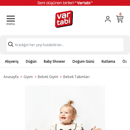
0
Alışveriş
Düğün
Baby Shower
Doğum Günü
Kutlama
Özel
Anasayfa
Giyim
Bebek Giyim
Bebek Takımları