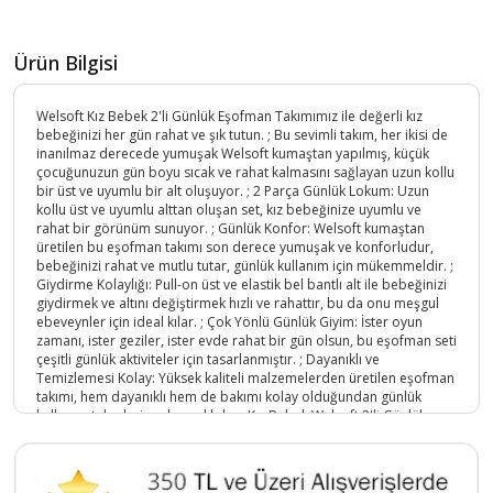
Ürün Bilgisi
Welsoft Kız Bebek 2'li Günlük Eşofman Takımımız ile değerli kız
bebeğinizi her gün rahat ve şık tutun. ; Bu sevimli takım, her ikisi de
inanılmaz derecede yumuşak Welsoft kumaştan yapılmış, küçük
çocuğunuzun gün boyu sıcak ve rahat kalmasını sağlayan uzun kollu
bir üst ve uyumlu bir alt oluşuyor. ; 2 Parça Günlük Lokum: Uzun
kollu üst ve uyumlu alttan oluşan set, kız bebeğinize uyumlu ve
rahat bir görünüm sunuyor. ; Günlük Konfor: Welsoft kumaştan
üretilen bu eşofman takımı son derece yumuşak ve konforludur,
bebeğinizi rahat ve mutlu tutar, günlük kullanım için mükemmeldir. ;
Giydirme Kolaylığı: Pull-on üst ve elastik bel bantlı alt ile bebeğinizi
giydirmek ve altını değiştirmek hızlı ve rahattır, bu da onu meşgul
ebeveynler için ideal kılar. ; Çok Yönlü Günlük Giyim: İster oyun
zamanı, ister geziler, ister evde rahat bir gün olsun, bu eşofman seti
çeşitli günlük aktiviteler için tasarlanmıştır. ; Dayanıklı ve
Temizlemesi Kolay: Yüksek kaliteli malzemelerden üretilen eşofman
takımı, hem dayanıklı hem de bakımı kolay olduğundan günlük
kullanım taleplerine dayanıklıdır. ; Kız Bebek Welsoft 2'li Günlük
Eşofman Takımımız, kız bebeklerinin günlük kıyafetlerinde konfor ve
şıklığı ön planda tutan ebeveynler için idealdir. ; 2 aydan 24 aya
kadar olan kız bebeklerin günlük aktiviteleri boyunca rahat ve mutlu
kalmalarını sağlayan bu eşofman takımı. ; Welsoft 2'li Günlük