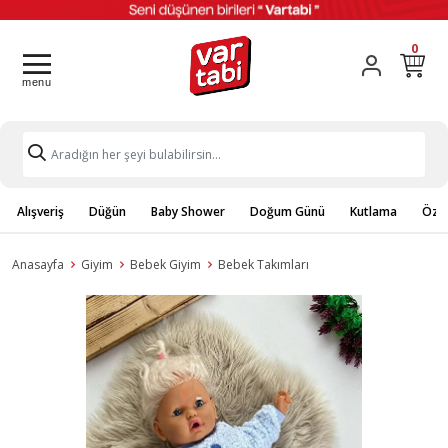
0
Alışveriş
Düğün
Baby Shower
Doğum Günü
Kutlama
Özel
Anasayfa
Giyim
Bebek Giyim
Bebek Takımları