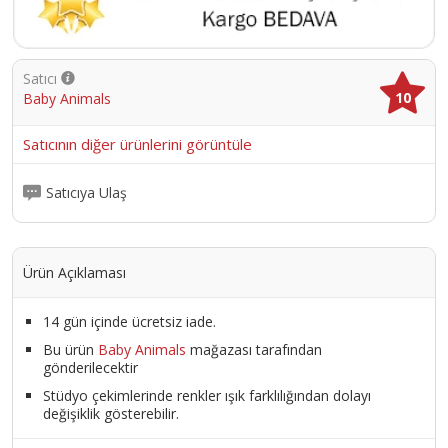
Eşofman Takımı ile kız bebeğinizi sıcak ve rahat tutun. ; Şimdi sipariş
verin ve küçük çocuğunuz için her günü keyifli ve rahat bir maceraya
dönüştürün.;
Ürün Kodu :
1873-TKMKUZUWLS007
Satıcı
10
Baby Animals
Satıcının diğer ürünlerini görüntüle
Satıcıya Ulaş
Ürün Açıklaması
14 gün içinde ücretsiz iade.
Bu ürün
Baby Animals
mağazası tarafından
gönderilecektir
Stüdyo çekimlerinde renkler ışık farklılığından dolayı
değişiklik gösterebilir.