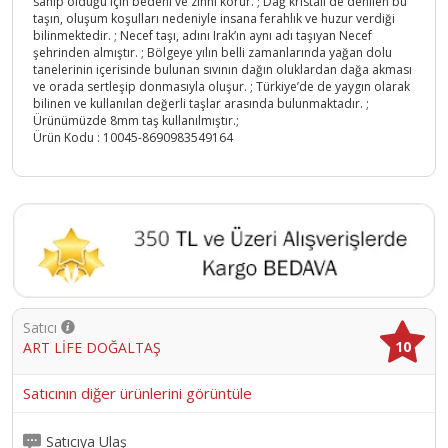
sahip olduğu için bedeni ve zihni korur. ; Dağ kristali de denilen bu
taşın, oluşum koşulları nedeniyle insana ferahlık ve huzur verdiği
bilinmektedir. ; Necef taşı, adını Irak’ın aynı adı taşıyan Necef
şehrinden almıştır. ; Bölgeye yılın belli zamanlarında yağan dolu
tanelerinin içerisinde bulunan sıvının dağın oluklardan dağa akması
ve orada sertleşip donmasıyla oluşur. ; Türkiye’de de yaygın olarak
bilinen ve kullanılan değerli taşlar arasında bulunmaktadır. ;
Ürünümüzde 8mm taş kullanılmıştır.;
Ürün Kodu :
10045-8690983549164
Satıcı
10
ART LİFE DOĞALTAŞ
Satıcının diğer ürünlerini görüntüle
Satıcıya Ulaş