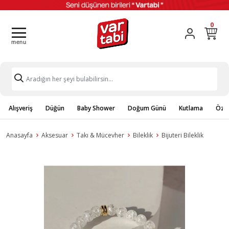
0
Alışveriş
Düğün
Baby Shower
Doğum Günü
Kutlama
Özel
Anasayfa
Aksesuar
Takı & Mücevher
Bileklik
Bijuteri Bileklik