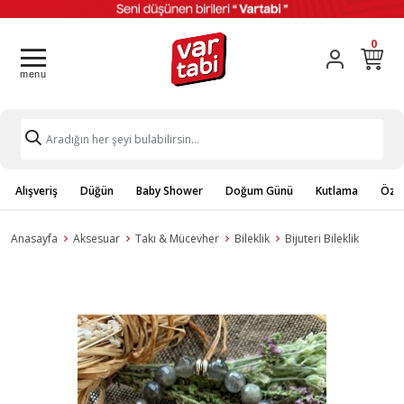
0
Alışveriş
Düğün
Baby Shower
Doğum Günü
Kutlama
Özel
Anasayfa
Aksesuar
Takı & Mücevher
Bileklik
Bijuteri Bileklik