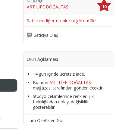
Satıcı
10
ART LİFE DOĞALTAŞ
me
Satıcının diğer ürünlerini görüntüle
Satıcıya Ulaş
Ürün Açıklaması
14 gün içinde ücretsiz iade.
Bu ürün
ART LİFE DOĞALTAŞ
mağazası tarafından gönderilecektir
Stüdyo çekimlerinde renkler ışık
farklılığından dolayı değişiklik
gösterebilir.
ı
t
Tüm Özellikleri Gör