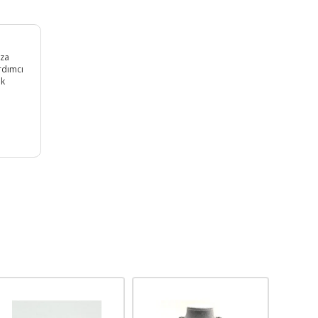
ıza
rdımcı
ak