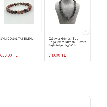
8MM DOĞAL TAŞ BİLEKLİK
925 Ayar Gümüş Klipsli
Kaplan
Doğal 8mm Dumanlı Kuvars
Kalpli 
Taşlı Kolye Hsg0918
650,00 TL
340,00 TL
89,10