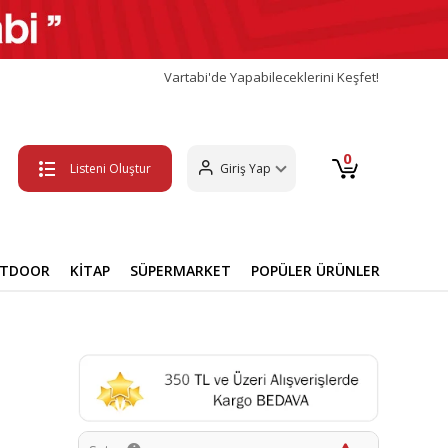
Vartabi'de Yapabileceklerini Keşfet!
0
Listeni Oluştur
Giriş Yap
UTDOOR
KİTAP
SÜPERMARKET
POPÜLER ÜRÜNLER