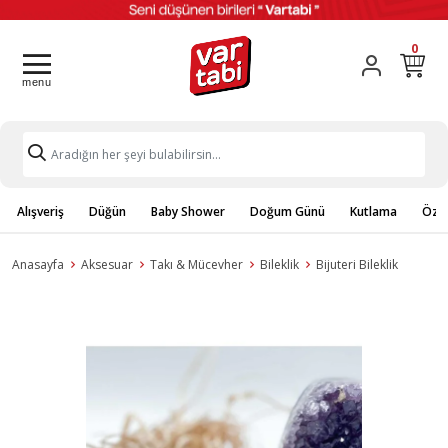
0
Alışveriş
Düğün
Baby Shower
Doğum Günü
Kutlama
Özel
Anasayfa
Aksesuar
Takı & Mücevher
Bileklik
Bijuteri Bileklik