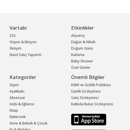
Vartabi
Etkinlikler
SSS
Alışveriş
Vizyon & Misyon
Düğün & Nikah
İletişim
Doğum Günü
Nasıl Satış Yaparım
Kutlama
Baby Shower
Özel Günler
Kategoriler
Önemli Bilgiler
Giyim
KVKK ve Gizlilik Politikası
Ayakkabı
Üyelik Sözleşmesi
Aksesuar
Satış Sözleşmesi
Hobi & Eğlence
Katkıda Bulun Sözleşmesi
Kitap
Elektronik
Anne & Bebek & Çocuk
Ev & Mobilya