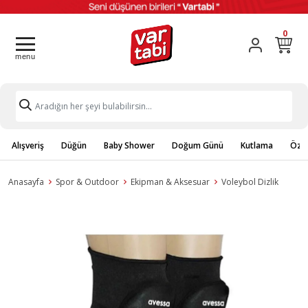
0
Alışveriş
Düğün
Baby Shower
Doğum Günü
Kutlama
Özel
Anasayfa
Spor & Outdoor
Ekipman & Aksesuar
Voleybol Dizlik