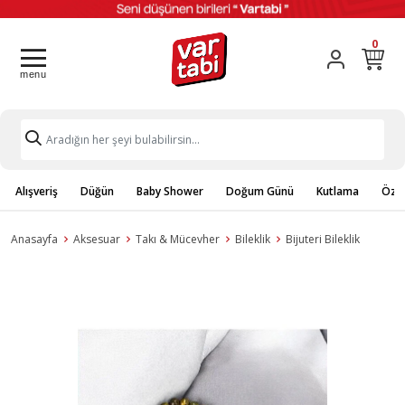
0
Alışveriş
Düğün
Baby Shower
Doğum Günü
Kutlama
Özel
Anasayfa
Aksesuar
Takı & Mücevher
Bileklik
Bijuteri Bileklik