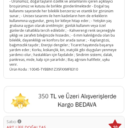
- Ürünümüz, doğal taşların özellik ve anlamlarını içeren açıklayıcı
broşürümüz ve kutusu ile birlikte gönderilmektedir - Doğal taş
kullanımı sayesinde her bileklik benzersiz ve otantik bir görünüm
sunar.; - Unisex tasarımı ile hem kadınların hem de erkeklerin
kullanımına uygundur, geniş bir kitleye hitap eder.; - Yetişkin yaş
grubuna uygun olarak üretilmiştir; günlük kullanım veya özel
günlerde rahatlıkla tercih edilebilir.; - Kahverengi renk seçeneğiyle
şıklığı ve zarafeti bileğinizde hissedin.; - 6 mm kalınlığında olan bu
bileklik, dayanıklılığı ve konforu bir arada sunar.; - Kaplangözü,
bağımsızlık taşıdır.; Enerjiyi dengeler.; Ticaret hayatında başarıya
yardım eder.; Korku, kıskançlık, kin, inatçılık gibi duyguları yenmeye
yardımcı olur.; hastalıkları için faydalıdır.; Sindirim sistemi, dalak,
pankreas, mide, kalp için yararlıdır.; Baş ağrısını hafifletir, uyku
verir.
Ürün Kodu :
10045-TYBBN1Z3SFXXMF8310
Satıcı
10
ART LİFE DOĞALTAŞ