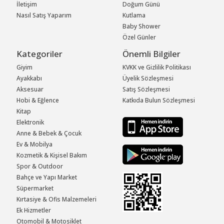
İletişim
Doğum Günü
Nasıl Satış Yaparım
Kutlama
Baby Shower
Özel Günler
Kategoriler
Önemli Bilgiler
Giyim
KVKK ve Gizlilik Politikası
Ayakkabı
Üyelik Sözleşmesi
Aksesuar
Satış Sözleşmesi
Hobi & Eğlence
Katkıda Bulun Sözleşmesi
Kitap
Elektronik
Anne & Bebek & Çocuk
Ev & Mobilya
Kozmetik & Kişisel Bakım
Spor & Outdoor
Bahçe ve Yapı Market
Süpermarket
Kırtasiye & Ofis Malzemeleri
Ek Hizmetler
Otomobil & Motosiklet