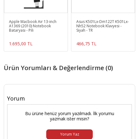
Apple Macbook Air 13-inch
Asus K501Lx-Dm122T K501Lx-
A1369 (2010) Notebook
Nh52 Notebook Klavyesi -
Bataryası - Pili
Siyah - TR
1.695,00 TL
466,75 TL
Ürün Yorumları & Değerlendirme (0)
Yorum
Bu ürüne henüz yorum yazılmadı. İlk yorumu
yazmak ister misin?
Yorum Yaz