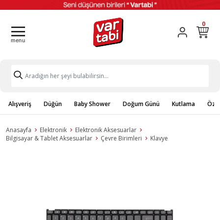
0
Alışveriş
Düğün
Baby Shower
Doğum Günü
Kutlama
Özel
Anasayfa
Elektronik
Elektronik Aksesuarlar
Bilgisayar & Tablet Aksesuarlar
Çevre Birimleri
Klavye