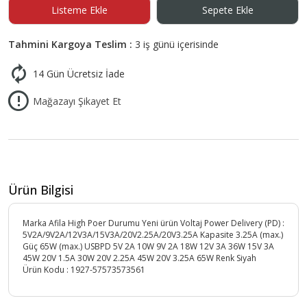
Listeme Ekle
Sepete Ekle
Tahmini Kargoya Teslim :
3 iş günü içerisinde
14 Gün Ücretsiz İade
Mağazayı Şikayet Et
Ürün Bilgisi
Marka Afila High Poer Durumu Yeni ürün Voltaj Power Delivery (PD) :
5V2A/9V2A/12V3A/15V3A/20V2.25A/20V3.25A Kapasite 3.25A (max.)
Güç 65W (max.) USBPD 5V 2A 10W 9V 2A 18W 12V 3A 36W 15V 3A
45W 20V 1.5A 30W 20V 2.25A 45W 20V 3.25A 65W Renk Siyah
Ürün Kodu :
1927-57573573561