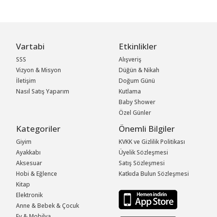
Vartabi
Etkinlikler
SSS
Alışveriş
Vizyon & Misyon
Düğün & Nikah
İletişim
Doğum Günü
Nasıl Satış Yaparım
Kutlama
Baby Shower
Özel Günler
Kategoriler
Önemli Bilgiler
Giyim
KVKK ve Gizlilik Politikası
Ayakkabı
Üyelik Sözleşmesi
Aksesuar
Satış Sözleşmesi
Hobi & Eğlence
Katkıda Bulun Sözleşmesi
Kitap
Elektronik
Anne & Bebek & Çocuk
Ev & Mobilya