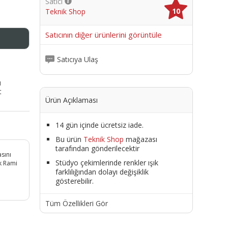
Satıcı
10
Teknik Shop
me
Satıcının diğer ürünlerini görüntüle
Satıcıya Ulaş
ı
t
Ürün Açıklaması
14 gün içinde ücretsiz iade.
Bu ürün
Teknik Shop
mağazası
tarafından gönderilecektir
sını
Stüdyo çekimlerinde renkler ışık
k Rami
farklılığından dolayı değişiklik
gösterebilir.
Tüm Özellikleri Gör