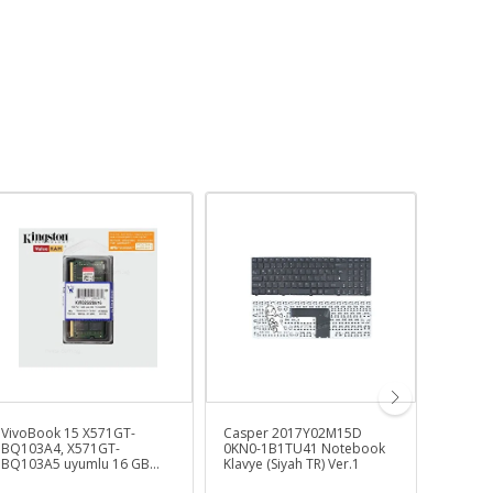
VivoBook 15 X571GT-
Casper 2017Y02M15D
Acer A
BQ103A4, X571GT-
0KN0-1B1TU41 Notebook
2981 A
BQ103A5 uyumlu 16 GB
Klavye (Siyah TR) Ver.1
Pil (Bey
Notebook Ram Bellek