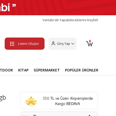
Vartabi'de Yapabileceklerini Keşfet!
0
Listeni Oluştur
Giriş Yap
UTDOOR
KİTAP
SÜPERMARKET
POPÜLER ÜRÜNLER
gb