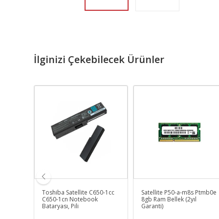
İlginizi Çekebilecek Ürünler
-
Toshiba Satellite C650-1cc
Satellite P50-a-m8s Ptmb0e
C650-1cn Notebook
8gb Ram Bellek (2yıl
Siyah
Bataryası, Pili
Garanti)