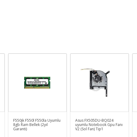
F550jk F550l F550la Uyumlu
Asus FX505DU-BQ024
8gb Ram Bellek (2yıl
uyumlu Notebook Gpu Fanı
Garanti)
V2 (Sol Fan) Tip1