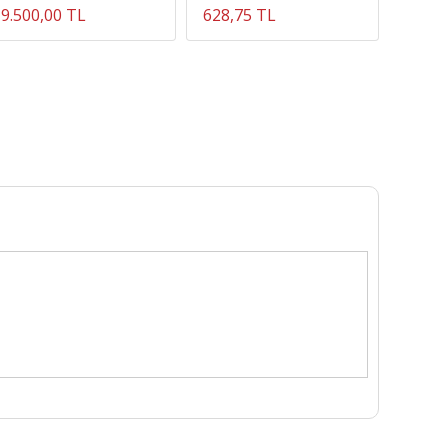
update
9.500,00 TL
628,75 TL
1.034