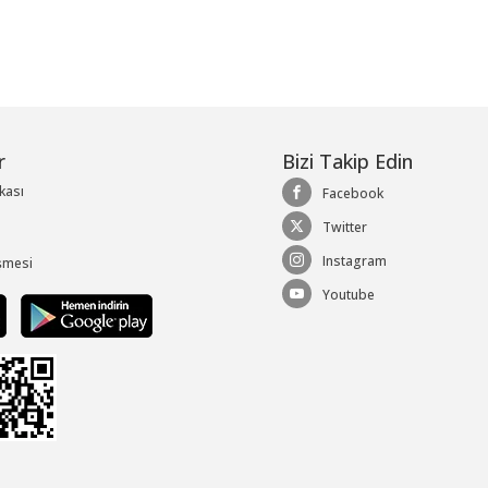
r
Bizi Takip Edin
ikası
Facebook
Twitter
Instagram
şmesi
Youtube