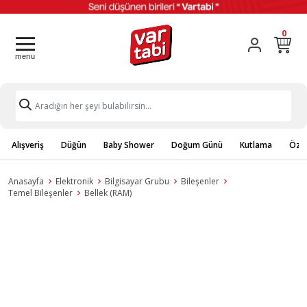
0
Alışveriş
Düğün
Baby Shower
Doğum Günü
Kutlama
Özel
Anasayfa
Elektronik
Bilgisayar Grubu
Bileşenler
Temel Bileşenler
Bellek (RAM)