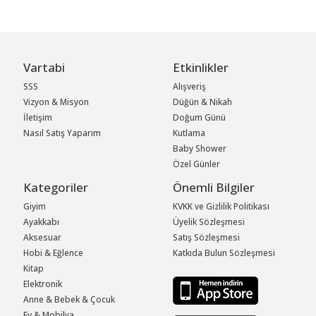
Vartabi
Etkinlikler
SSS
Alışveriş
Vizyon & Misyon
Düğün & Nikah
İletişim
Doğum Günü
Nasıl Satış Yaparım
Kutlama
Baby Shower
Özel Günler
Kategoriler
Önemli Bilgiler
Giyim
KVKK ve Gizlilik Politikası
Ayakkabı
Üyelik Sözleşmesi
Aksesuar
Satış Sözleşmesi
Hobi & Eğlence
Katkıda Bulun Sözleşmesi
Kitap
Elektronik
Anne & Bebek & Çocuk
Ev & Mobilya