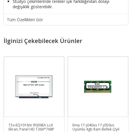
Stüdyo çekimlerinde renkler ışık farklılığından dolayı
değişiklik gösterebilir.
Tüm Özellikleri Gör
İlginizi Çekebilecek Ürünler
15s-EQ1016nt 9YJ09EA Lcd
Envy 17-j040us 17-j050us
Ekran, Panel HD 1366*768P
Uyumlu 4gb Ram Bellek (2yıl