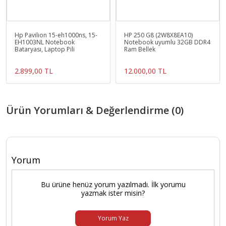
Hp Pavilion 15-eh1000ns, 15-
HP 250 G8 (2W8X8EA10)
EH1003NL Notebook
Notebook uyumlu 32GB DDR4
Bataryası, Laptop Pili
Ram Bellek
2.899,00 TL
12.000,00 TL
Ürün Yorumları & Değerlendirme (0)
Yorum
Bu ürüne henüz yorum yazılmadı. İlk yorumu
yazmak ister misin?
Yorum Yaz