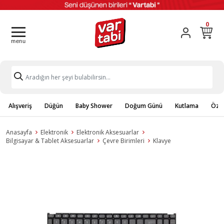
0
Alışveriş
Düğün
Baby Shower
Doğum Günü
Kutlama
Özel
Anasayfa
Elektronik
Elektronik Aksesuarlar
Bilgisayar & Tablet Aksesuarlar
Çevre Birimleri
Klavye