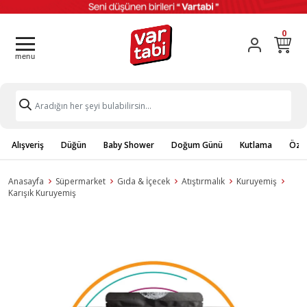
0
Alışveriş
Düğün
Baby Shower
Doğum Günü
Kutlama
Özel
Anasayfa
Süpermarket
Gıda & İçecek
Atıştırmalık
Kuruyemiş
Karışık Kuruyemiş