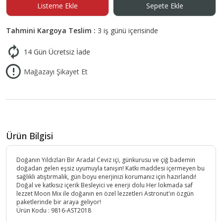
Listeme Ekle
Sepete Ekle
Tahmini Kargoya Teslim :
3 iş günü içerisinde
14 Gün Ücretsiz İade
Mağazayı Şikayet Et
Ürün Bilgisi
Doğanın Yıldızları Bir Arada! Ceviz içi, günkurusu ve çiğ bademin
doğadan gelen eşsiz uyumuyla tanışın! Katkı maddesi içermeyen bu
sağlıklı atıştırmalık, gün boyu enerjinizi korumanız için hazırlandı!
Doğal ve katkısız içerik Besleyici ve enerji dolu Her lokmada saf
lezzet Moon Mix ile doğanın en özel lezzetleri Astronut'ın özgün
paketlerinde bir araya geliyor!
Ürün Kodu :
9816-AST2018