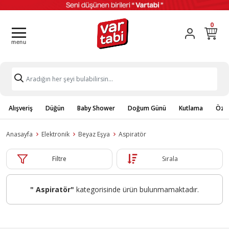
0
Alışveriş
Düğün
Baby Shower
Doğum Günü
Kutlama
Özel
Anasayfa
Elektronik
Beyaz Eşya
Aspiratör
Filtre
Sırala
" Aspiratör"
kategorisinde ürün bulunmamaktadır.