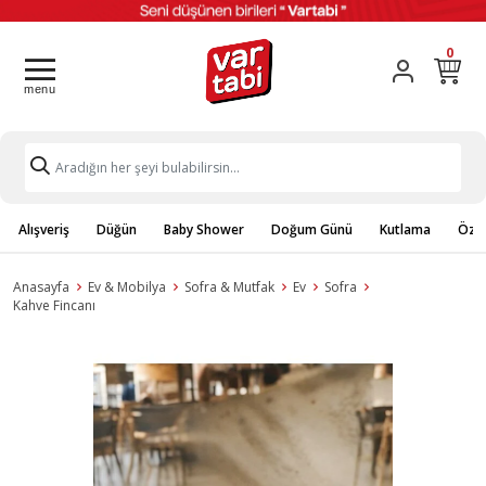
0
Alışveriş
Düğün
Baby Shower
Doğum Günü
Kutlama
Özel
Anasayfa
Ev & Mobilya
Sofra & Mutfak
Ev
Sofra
Kahve Fincanı