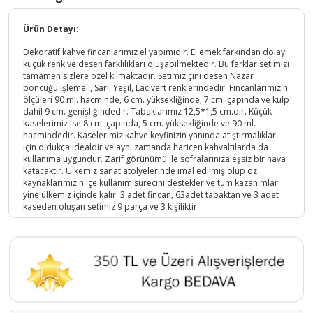
Ürün Detayı:
Dekoratif kahve fincanlarımız el yapımıdır. El emek farkından dolayı
küçük renk ve desen farklılıkları oluşabilmektedir. Bu farklar setimizi
tamamen sizlere özel kılmaktadır. Setimiz çini desen Nazar
boncuğu işlemeli, Sarı, Yeşil, Lacivert renklerindedir. Fincanlarımızın
ölçüleri 90 ml. hacminde, 6 cm. yüksekliğinde, 7 cm. çapında ve kulp
dahil 9 cm. genişliğindedir. Tabaklarımız 12,5*1,5 cm.dir. Küçük
kaselerimiz ise 8 cm. çapında, 5 cm. yüksekliğinde ve 90 ml.
hacmindedir. Kaselerimiz kahve keyfinizin yanında atıştırmalıklar
için oldukça idealdir ve aynı zamanda haricen kahvaltılarda da
kullanıma uygundur. Zarif görünümü ile sofralarınıza eşsiz bir hava
katacaktır. Ülkemiz sanat atölyelerinde imal edilmiş olup öz
kaynaklarımızın içe kullanım sürecini destekler ve tüm kazanımlar
yine ülkemiz içinde kalır. 3 adet fincan, 63adet tabaktan ve 3 adet
kaseden oluşan setimiz 9 parça ve 3 kişiliktir.
Ürün Yapısı:
Setimiz sıcak ve soğuk gıda temasına uygun olup, premium kalitede
seramik malzemeden üretilmiştir. Mikro dalga fırında kullanılabilir,
Bulaşık makinasında kısa program ve düşük sıcaklıkta yıkama
yapılması setimize çok daha uzun kullanım imkanı sunacaktır. Hafif
ve ince yapısı ile kahve keyfinizi daha zarif hale getirecek, Nazar
boncuğu desen ve renk işlemeleri ile konuk ikramlarınızı görsel