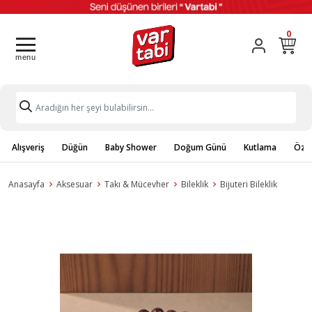
0
Alışveriş
Düğün
Baby Shower
Doğum Günü
Kutlama
Özel
Anasayfa
Aksesuar
Takı & Mücevher
Bileklik
Bijuteri Bileklik