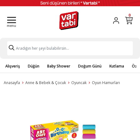
0
Alışveriş
Düğün
Baby Shower
Doğum Günü
Kutlama
Özel
Anasayfa
Anne & Bebek & Çocuk
Oyuncak
Oyun Hamurları