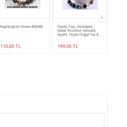
Kaplangözü Unisex Bileklik
Güneş Taşı, Obsidyen,
Doğal T
Kalsit, Krizokol, Hematit,
Aslan 
Apatit, Yeşim Doğal Taş 8
mm Bileklik
110,00 TL
199,00 TL
450,0