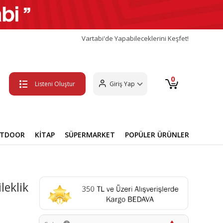
Vartabi'de Yapabileceklerini Keşfet!
0
Listeni Oluştur
Giriş Yap
UTDOOR
KİTAP
SÜPERMARKET
POPÜLER ÜRÜNLER
leklik