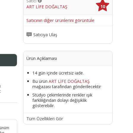
Satıcı
10
ART LİFE DOĞALTAŞ
me
Satıcının diğer ürünlerini görüntüle
Satıcıya Ulaş
Ürün Açıklaması
14 gün içinde ücretsiz iade.
Bu ürün
ART LİFE DOĞALTAŞ
ı
mağazası tarafından gönderilecektir
t
Stüdyo çekimlerinde renkler ışık
farklılığından dolayı değişiklik
gösterebilir.
Tüm Özellikleri Gör
örünüm
lye