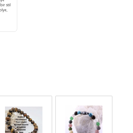
ir stil
olye,