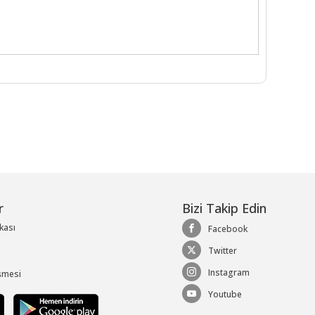
r
Bizi Takip Edin
ikası
Facebook
Twitter
Instagram
şmesi
Youtube