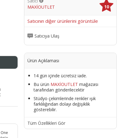
Satıcı
10
MAXİOUTLET
me
Satıcının diğer ürünlerini görüntüle
Satıcıya Ulaş
Ürün Açıklaması
14 gün içinde ücretsiz iade.
Bu ürün
MAXİOUTLET
mağazası
ı
tarafından gönderilecektir
t
Stüdyo çekimlerinde renkler ışık
farklılığından dolayı değişiklik
gösterebilir.
Tüm Özellikleri Gör
e One
görüş