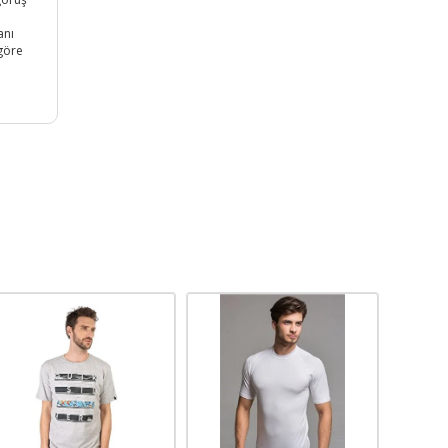
anı
 göre
;