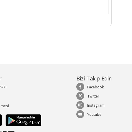
r
Bizi Takip Edin
ikası
Facebook
Twitter
Instagram
şmesi
Youtube