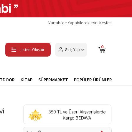
Vartabi'de Yapabileceklerini Keşfet!
0
Listeni Oluştur
Giriş Yap
UTDOOR
KİTAP
SÜPERMARKET
POPÜLER ÜRÜNLER
vi