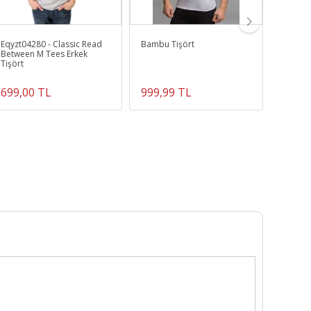
Eqyzt04280 - Classic Read
Bambu Tişört
Refugi
Between M Tees Erkek
Erkek 
Tişört
Ayakka
699,00 TL
999,99 TL
8.499