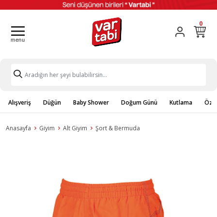
0
Alışveriş
Düğün
Baby Shower
Doğum Günü
Kutlama
Özel
Anasayfa
Giyim
Alt Giyim
Şort & Bermuda