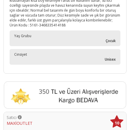
kısıtlamayan kısa boy kesimiyle rahat bir kullanım sunar; Su itici
özelliği sayesinde plajda ve havuz kenarında suyun keyfini çıkarmak
için idealdir; Normal bel tasarımı ile gün boyu konforlu bir oturuş
sağlar ve vücuda tam oturur; Düz kesimiyle sade ve şık bir görünüm
elde edilir, farklı üst giyim parçalarıyla kolayca kombinlenebilir;
Ürün Kodu :
5161-3468335414188
Yaş Grubu
Çocuk
Cinsiyet
Unisex
Satıcı
10
MAXİOUTLET