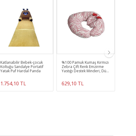
Katlanabilir Bebek-çocuk
%100 Pamuk Kumaş Kırmızı
Çantalı
Koltuğu Sandalye Portatif
Zebra Çift Renk Emzirme
Çantası,
Yatak Puf Hardal Panda
Yastığı Destek Minderi, Düz
Ebeveyn
Kafa Yastığı
Kazayağ
1.754,10 TL
629,10 TL
1.125