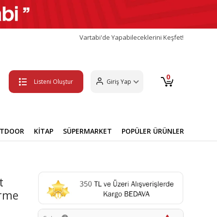
Vartabi'de Yapabileceklerini Keşfet!
0
Listeni Oluştur
Giriş Yap
UTDOOR
KİTAP
SÜPERMARKET
POPÜLER ÜRÜNLER
t
irme