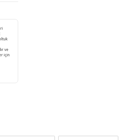
ri
t
oltuk
ır ve
r için