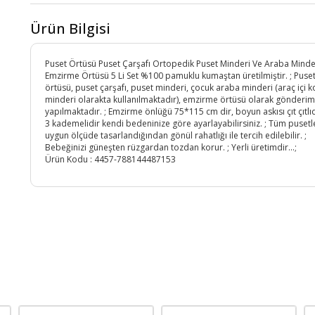
Ürün Bilgisi
Puset Örtüsü Puset Çarşafı Ortopedik Puset Minderi Ve Araba Minde
Emzirme Örtüsü 5 Li Set %100 pamuklu kumaştan üretilmiştir. ; Puse
örtüsü, puset çarşafı, puset minderi, çocuk araba minderi (araç içi k
minderi olarakta kullanılmaktadır), emzirme örtüsü olarak gönderim
yapılmaktadır. ; Emzirme önlüğü 75*115 cm dir, boyun askısı çıt çıtlıd
3 kademelidir kendi bedeninize göre ayarlayabilirsiniz. ; Tüm pusetle
uygun ölçüde tasarlandığından gönül rahatlığı ile tercih edilebilir. ;
Bebeğinizi güneşten rüzgardan tozdan korur. ; Yerli üretimdir...;
Ürün Kodu :
4457-788144487153