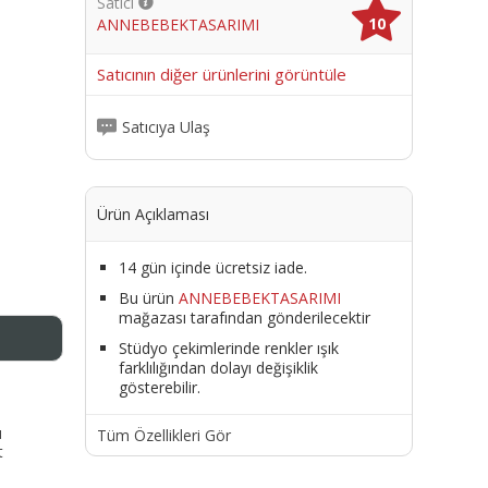
Satıcı
10
ANNEBEBEKTASARIMI
me
Satıcının diğer ürünlerini görüntüle
Satıcıya Ulaş
Ürün Açıklaması
14 gün içinde ücretsiz iade.
Bu ürün
ANNEBEBEKTASARIMI
mağazası tarafından gönderilecektir
Stüdyo çekimlerinde renkler ışık
farklılığından dolayı değişiklik
gösterebilir.
ı
Tüm Özellikleri Gör
t