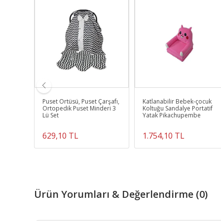
ebra
Puset Örtüsü, Puset Çarşafı,
Katlanabilir Bebek-çocuk
çma
Ortopedik Puset Minderi 3
Koltuğu Sandalye Portatif
Lü Set
Yatak Pikachupembe
629,10 TL
1.754,10 TL
Ürün Yorumları & Değerlendirme (0)