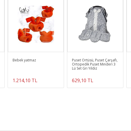
Bebek yatmaz
Puset Örtüsü, Puset Çarşafı,
Ortopedik Puset Minderi 3
Lü Set Gri Yıldız
1.214,10 TL
629,10 TL