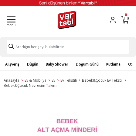
0
Alışveriş
Düğün
Baby Shower
Doğum Günü
Kutlama
Özel
Anasayfa
Ev & Mobilya
Ev
Ev Tekstili
Bebek&Çocuk Ev Tekstil
Bebek&Çocuk Nevresim Takımı