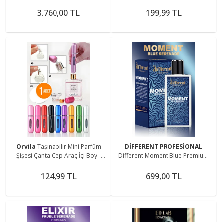
Boy - Doldurulabilir Boş Şişe 5 Ml.
3.760,00 TL
199,99 TL
Orvila
Taşınabilir Mini Parfüm
DİFFERENT PROFESİONAL
Şişesi Çanta Cep Araç İçi Boy -
Different Moment Blue Premium
Doldurulabilir Boş Şişe 5 ml.
Erkek Parfüm Afrodizyak Etkili)
50ml
124,99 TL
699,00 TL