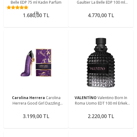
Belle EDP 75 ml Kadın Parfüm
Gaultier La Belle EDP 100 ml
Kadın Parfüm
(2)
1.680,00 TL
4.770,00 TL
Carolina Herrera
Carolina
VALENTİNO
Valentino Born In
Herrera Good Girl Dazzling
Roma Uomo EDT 100 ml Erkek
Garden 80ml Kadın Parfüm
Parfüm
3.199,00 TL
2.220,00 TL