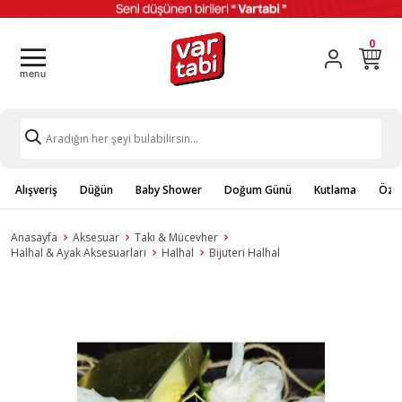
0
Alışveriş
Düğün
Baby Shower
Doğum Günü
Kutlama
Özel
Anasayfa
Aksesuar
Takı & Mücevher
Halhal & Ayak Aksesuarları
Halhal
Bijuteri Halhal