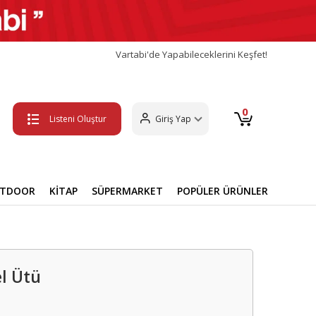
Vartabi'de Yapabileceklerini Keşfet!
0
Listeni Oluştur
Giriş Yap
UTDOOR
KİTAP
SÜPERMARKET
POPÜLER ÜRÜNLER
el Ütü