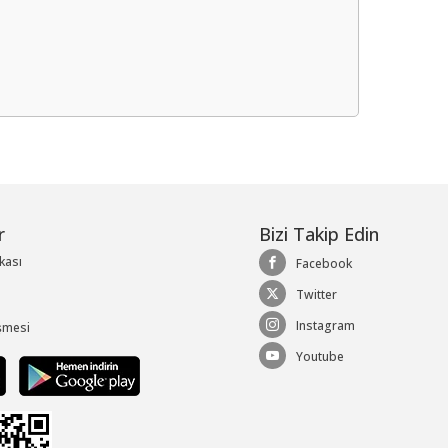
me
r
Bizi Takip Edin
ikası
Facebook
Twitter
Instagram
şmesi
Youtube